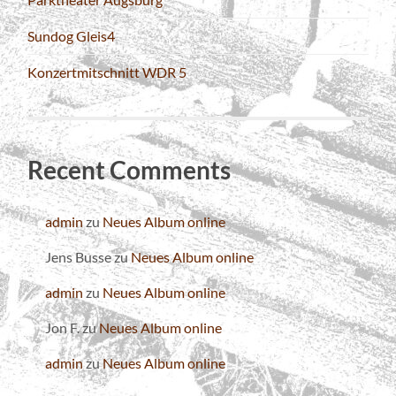
Sundog Gleis4
Konzertmitschnitt WDR 5
Recent Comments
admin
zu
Neues Album online
Jens Busse
zu
Neues Album online
admin
zu
Neues Album online
Jon F.
zu
Neues Album online
admin
zu
Neues Album online