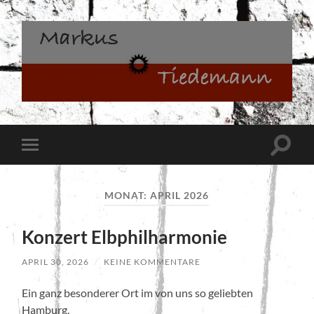
Markus
Tiedemann
Suchfe
Mobile-
ein-/a
Menü
ein-/ausblenden
MONAT:
APRIL 2026
Konzert Elbphilharmonie
APRIL 30, 2026
/
KEINE KOMMENTARE
Ein ganz besonderer Ort im von uns so geliebten
Hamburg.